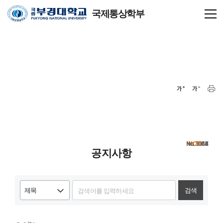
국제통상학부
NOTICE
NOTICE
NOTICE
NOTICE
NOTICE
NOTICE
NOTICE
NOTICE
NOTICE
NOTICE
NOTICE
NOTICE
NOTICE
1061
1060
1059
1058
1057
1056
1055
1054
1053
1052
1051
1050
1049
1048
1047
1046
1045
1044
1043
1042
공지사항
검색