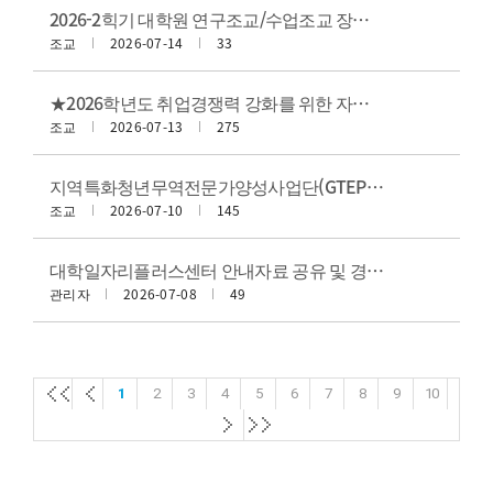
2026-2힉기 대학원 연구조교/수업조교 장학생(재학생) 선발 안내(신청 기한:07.15.(수) 18:00까지)
조교
2026-07-14
33
★2026학년도 취업경쟁력 강화를 위한 자격증 취득 등 지원 장학금 사업 실시
조교
2026-07-13
275
지역특화청년무역전문가양성사업단(GTEP) 예비 21기 모집 안내
조교
2026-07-10
145
대학일자리플러스센터 안내자료 공유 및 경영대학 담당자 소개
관리자
2026-07-08
49
첫
첫
1
2
3
4
5
6
7
8
9
10
페
페
첫
첫
이
이
페
페
지
지
이
이