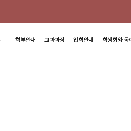
부
학부안내
교과과정
입학안내
학생회와 동
학부장인사말
교육과정
학생회
학부 소개
교과목 매핑 및 모
동아리
듈
교육목적 및 인재
상
졸업사정
경영대학원안내
교수소개