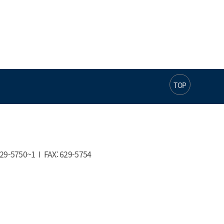
TOP
~1  I  FAX: 629-5754