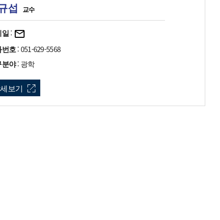
규섭
교수
메일
:
화번호
: 051-629-5568
구분야
: 광학
상세보기