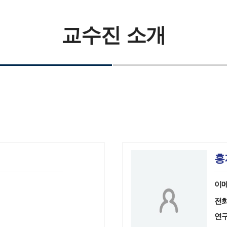
FAQ
교수진 소개
홍
이
전
연