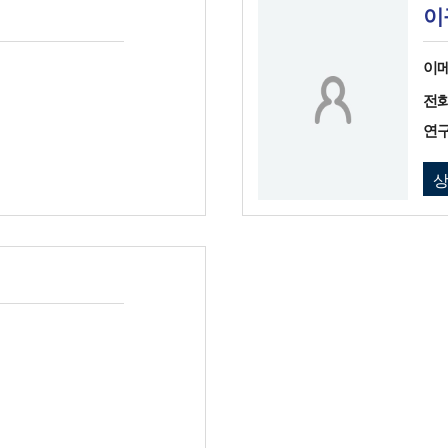
이
이
전
연