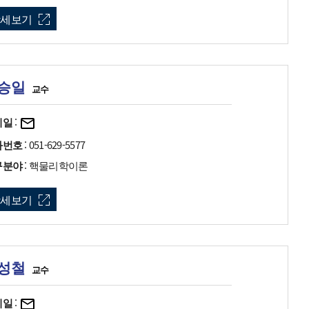
상세보기
승일
교수
메일
:
화번호
: 051-629-5577
구분야
: 핵물리학이론
상세보기
성철
교수
메일
: