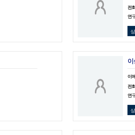
전
연
이
이
전
연