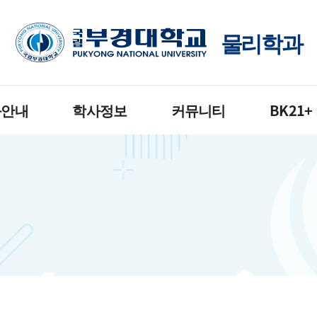
물리학과
과안내
학사정보
커뮤니티
BK21+
소개
교과과정
공지사항
조직 및 구성
졸업요건
취업
사업팀 홈페이
및 인재상
학사서식
학생회활동
계획
학사일정
포토갤러리
강의자료실