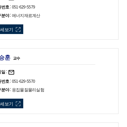
화번호
: 051-629-5579
구분야
: 에너지재료계산
상세보기
승훈
교수
메일
:
화번호
: 051-629-5570
구분야
: 응집물질물리실험
상세보기