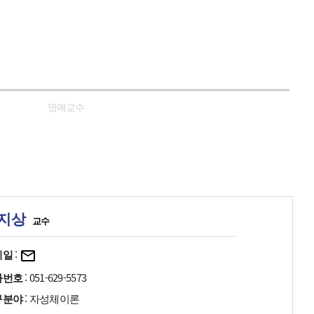
명예교수
지상
교수
메일
:
화번호
: 051-629-5573
구분야
: 자성체이론