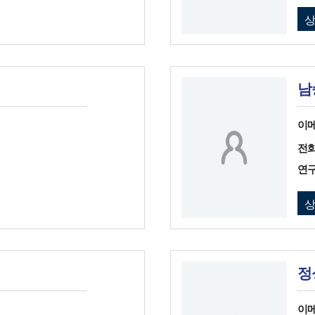
남
이
전
연
정
이