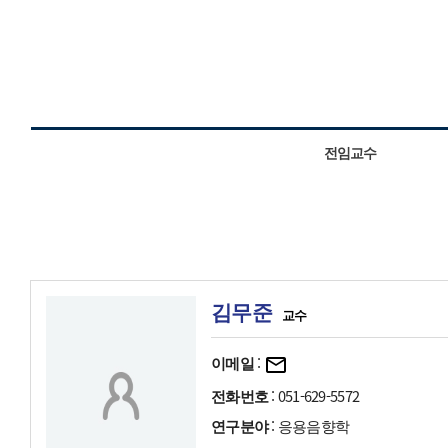
전임교수
김무준
교수
이메일
:
전화번호
: 051-629-5572
연구분야
: 응용음향학