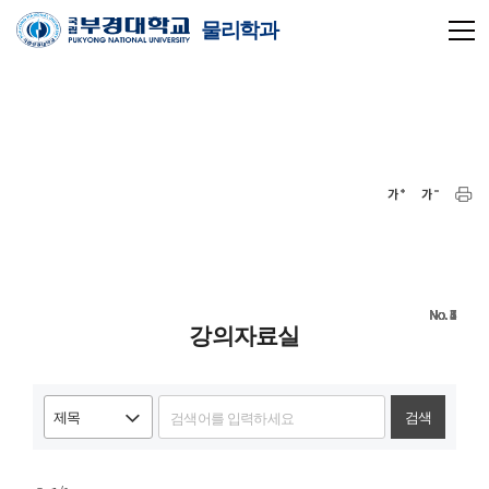
물리학과
7
6
5
4
3
2
1
강의자료실
검색