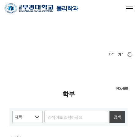
물리학과
495
494
493
492
491
490
489
488
487
486
485
484
483
482
481
480
479
478
477
476
학부
검색