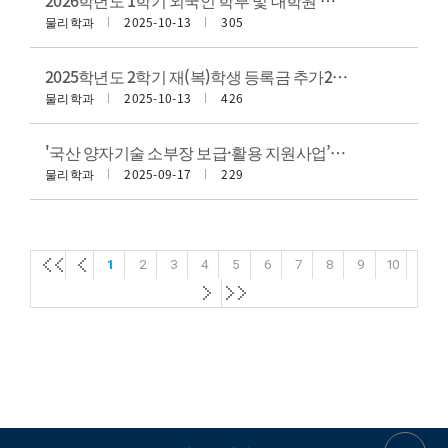
물리학과
2025-10-13
305
2025학년도 2학기 재(복)학생 등록금 추가2차(최종) 납부 안내
물리학과
2025-10-13
426
'국산 양자기술 소부장 보급·활용 지원사업’ 참여기업을 모집
물리학과
2025-09-17
229
첫
첫
1
2
3
4
5
6
7
8
9
10
페
페
첫
첫
이
이
페
페
지
지
이
이
지
지