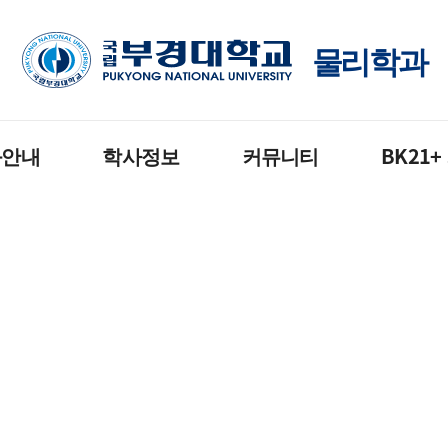
물리학과
과안내
학사정보
커뮤니티
BK21+
소개
교과과정
공지사항
조직 및 구성
졸업요건
취업
사업팀 홈페이
및 인재상
학사서식
학생회활동
계획
학사일정
포토갤러리
강의자료실