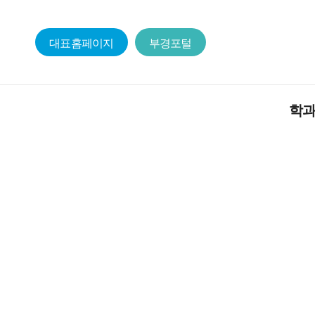
대표홈페이지
부경포털
학
물리학과 
구성원
교육목적 
학과 발전