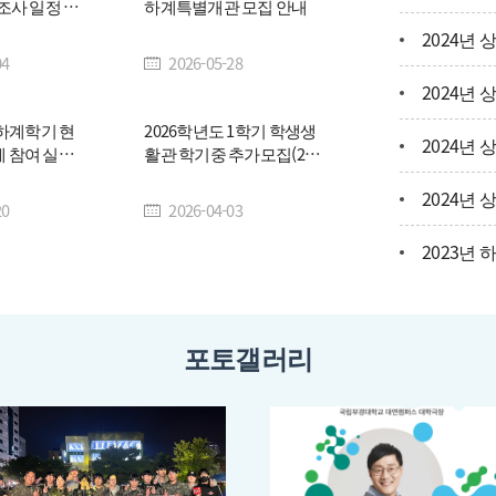
조사 일정 공
하계특별개관 모집 안내
04
2026-05-28
 하계학기 현
2026학년도 1학기 학생생
 참여 실습
활관 학기중 추가모집(2
차) 안내
20
2026-04-03
포토갤러리