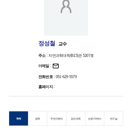
정성철
교수
주소
: 자연과학대학(B15)관 5207호
이메일
:
전화번호
: 051-629-5579
홈페이지
:
학력
경력
주연구분야
강의과목
논문/저역서
연구실