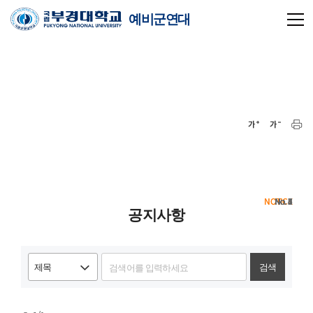
예비군연대
NOTICE
NOTICE
8
7
6
5
4
3
2
1
공지사항
검색