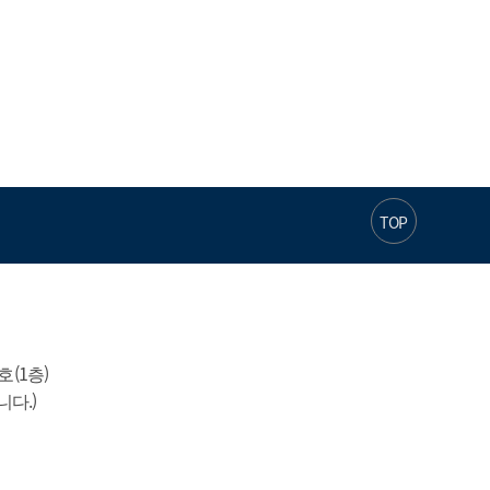
TOP
1층)

니다.)