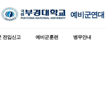
예비군연대
군 전입신고
예비군훈련
병무안내
내
예비군훈련 기준시간
병무안내
임무
26년 훈련일정
병무청 바로가기
편성
휴일/전국단위훈련
훈련
보류제도 안내
민방
훈련 연기신청 안내
민방