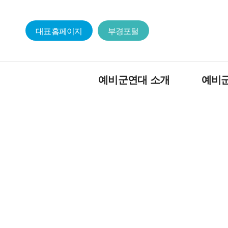
대표홈페이지
부경포털
예비군연대 소개
예비
임무/편성
전입신고 안
연혁
지휘관 소개
역대 지휘관
업무담당자