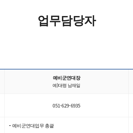
훈련장 위치안내
업무담당자
예비군연대장
예)대령 남재일
051-629-6935
예비군연대업무 총괄