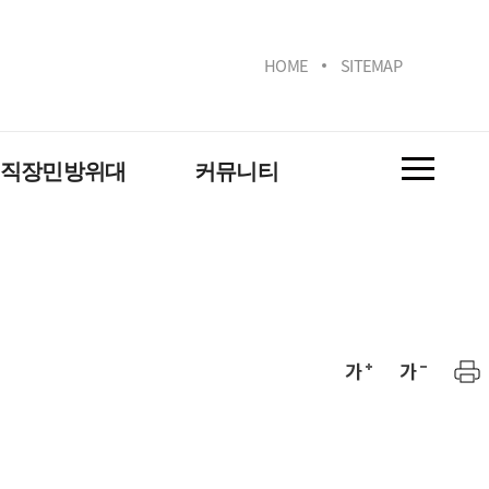
HOME
SITEMAP
직장민방위대
커뮤니티
공지사항
활동사진
 안내
자유게시판(Q&A)
위 대피시설(대연)
위 대피시설(용당)