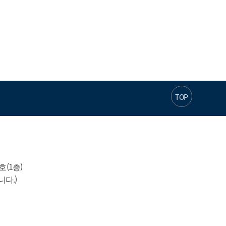
TOP
1층)

니다.)