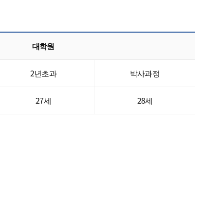
대학원
2년초과
박사과정
27세
28세