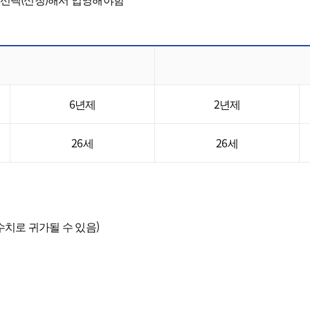
6년제
2년제
26세
26세
수치로 귀가될 수 있음)