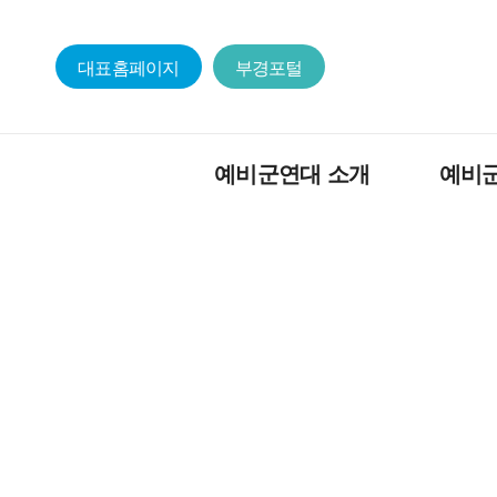
대표홈페이지
부경포털
예비군연대 소개
예비
임무/편성
전입신고 안
연혁
지휘관 소개
역대 지휘관
업무담당자