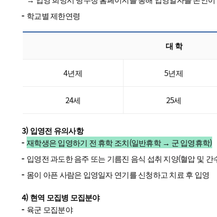
학교별 제한연령
대 학
4년제
5년제
24세
25세
3) 입영전 유의사항
재학생은 입영하기 전 휴학 조치(일반휴학 → 군 입영휴학)
입영전 과도한 음주 또는 기름진 음식 섭취 지양(혈압 및 간
몸이 아픈 사람은 입영일자 연기를 신청하고 치료 후 입영
4) 현역 모집병 모집분야
육군 모집분야