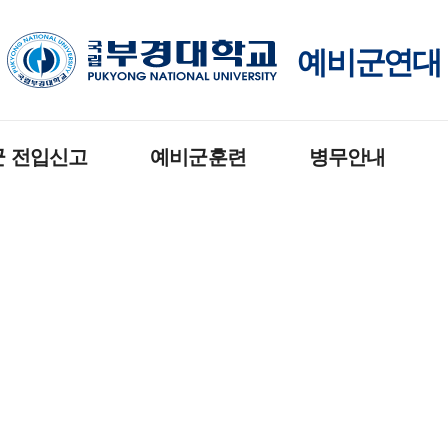
예비군연대
군 전입신고
예비군훈련
병무안내
내
예비군훈련 기준시간
병무안내
임무
26년 훈련일정
병무청 바로가기
편성
휴일/전국단위훈련
훈련
보류제도 안내
민방
훈련 연기신청 안내
민방