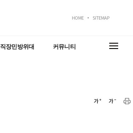
HOME
SITEMAP
직장민방위대
커뮤니티
공지사항
활동사진
 안내
자유게시판(Q&A)
위 대피시설(대연)
위 대피시설(용당)