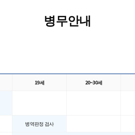
훈련장 위치안내
병무안내
19세
20~30세
병역판정 검사