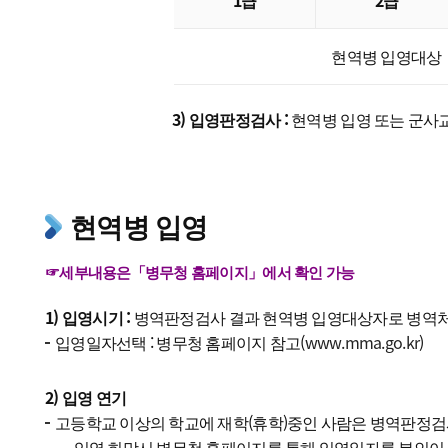
1급
2급
현역병 입영대상
3) 입영판정검사 :
현역병 입영 또는 군사교
현역병 입영
☞세부내용은「병무청 홈페이지」에서 확인 가능
1) 입영시기 :
병역판정검사 결과 현역병 입영대상자로 병역처
입영일자선택 : 병무청 홈페이지 참고(
www.mma.go.kr
)
2) 입영 연기
고등학교 이상의 학교에 재학(휴학)중인 사람은 병역판정검사
→ 입영 희망시 병무청 홈페이지를 통해 입영일자를 본인이