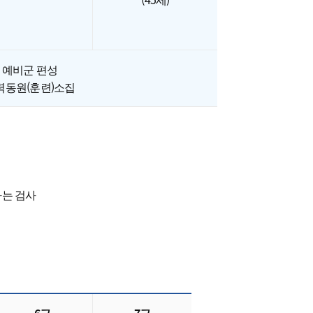
예비군 편성
력동원(훈련)소집
하는 검사