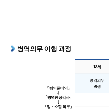
찾아오는 길
병역의무 이행 과정
18세
병역의무
발생
「병역준비역」
↓
「병역판정검사」
↓
「징ㆍ소집 복무」