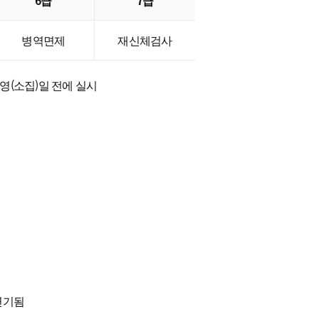
6급
7급
병역면제
재신체검사
영(소집)일 전에 실시
연기됨