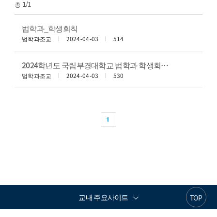
총
1
/1
법학과_학생회칙
법학과조교
2024-04-03
514
2024학년도 국립부경대학교 법학과 학생회 자치 활동
법학과조교
2024-04-03
530
1
교내 주요사이트
TOP