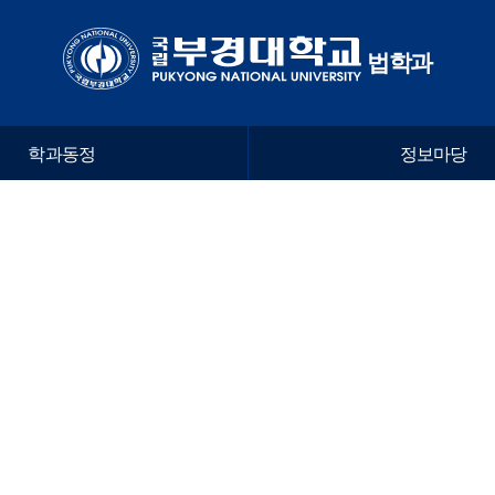
법학과
학과동정
정보마당