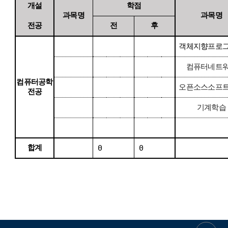
개설
학점
과목명
과목명
전공
전
후
객체지향프로
컴퓨터네트
컴퓨터공학
오픈소스소프
전공
기계학습
합계
0
0