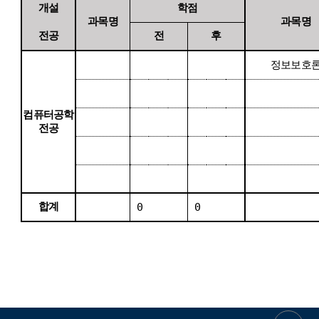
개설
학점
과목명
과목명
전공
전
후
정보보호
컴퓨터공학
전공
합계
0
0