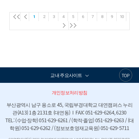
첫
첫
1
2
3
4
5
6
7
8
9
10
페
페
첫
첫
이
이
페
페
지
지
이
이
지
지
교내 주요사이트
TOP
개인정보처리방침
부산광역시 남구 용소로 45, 국립부경대학교 대연캠퍼스 누리
관(A13) 1층 2131호 (대연동)  I  FAX: 051-629-6264, 6230

TEL: (수업·장학) 051-629-6261 / (학적·졸업) 051-629-6263 / (대
학원) 051-629-6262 / (정보보호영재교육원) 051-629-5711