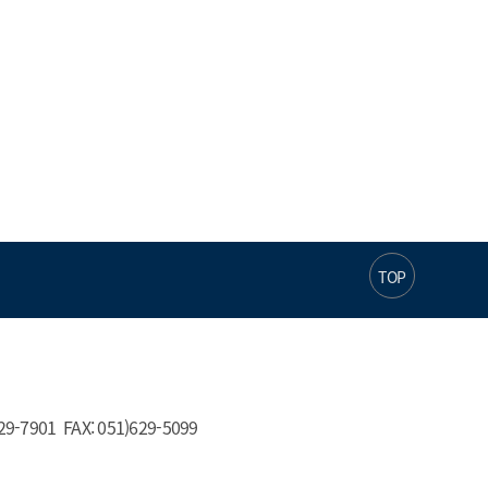
TOP
01  FAX: 051)629-5099