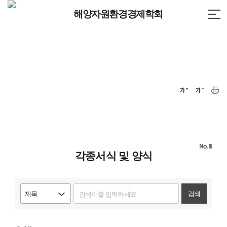
해양자원환경경제학회
5
4
3
2
1
각종서식 및 양식
검색