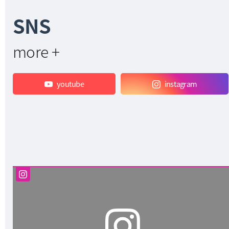
제폭력·스토킹 등 관계성 범죄와 ************·영
SNS
상물 유포 등 디지털 성범죄에 대한 경각심을 높
이고, 대학과 지역사회가 협력하는 범죄예방 안
전망을 구축하기 위해 마련됐다.행사 기간 국립
more +
부경대 대운동장에서 체험형 홍보 부스와 ‘폭력
예방 교실’이 운영됐다. 남부경찰서 경찰관과 국
립부경대 인권센터 전문 상담원, 대학생 인권서
youtube
instagram
포터즈들은 범죄 유형별 대응 방법과 신고·구
제 절차 등을 안내하고 예방 교육을 실시했
다. 부산시유도회는 여대생들을 대상으로 생
활 호신술 체험 프로그램을 운영했다.이번 캠페
인에는 재학생뿐 아니라 인근 지역 주민들도 참
여했으며, 참가자 대상 폭력 예방 퀴즈와 교육
용 기념품 제공 행사도 함께 진행됐다.국립부경
대 인권센터는 이번 캠페인 운영 결과와 대학
생 인식 조사 내용을 분석해 안전한 대학·지역
사회 조성을 위한 폭력예방 프로그램과 협력 활
동을 확대해 나갈 계획이다.[출처]부경나우