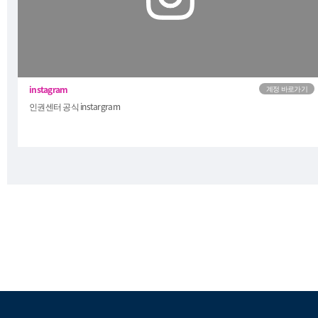
(https://www.pknu.ac.kr/main/53?
action=view&no=724802)
인권센터 공식 instargram