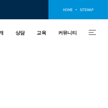
HOME
SITEMAP
개
상담
교육
커뮤니티
상담 및 신고 안내
폭력예방교육 안
공지사항
내
폭력 관련 법률 용
자료실
어
인권교육 안내
포토갤러리
관련 기관