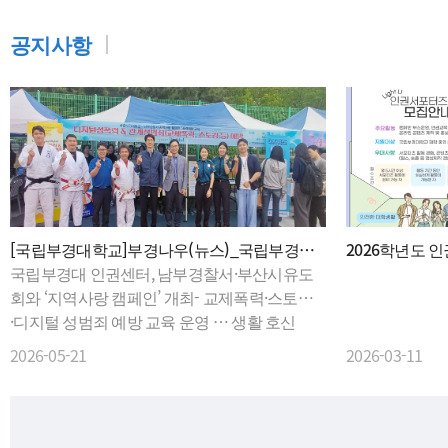
공지사항
[국립부경대학교]부경나우(뉴스)_국립부경대
2026학년도 
인권센터, 남부경찰서·부산시유도회와 '지역사
국립부경대 인권센터, 남부경찰서·부산시유도
유 모집 안내(
랑 캠페인' 개최
회와 ‘지역사랑 캠페인’ 개최- 교제폭력·스토킹
의서식)
·디지털 성범죄 예방 교육 운영 … 생활 호신
술 체험도 진행△ 지역사랑 캠페인 현장.국립부
2026-05-21
2026-03-11
경대학교 인권센터는 대학 축제 기간인 5월 12
일부터 14일까지 사흘간 남부경찰서, 부산시유
도회와 함께 ‘지역사랑 캠페인’을 진행했다.이
번 캠페인은 최근 사회문제로 대두되고 있는 교