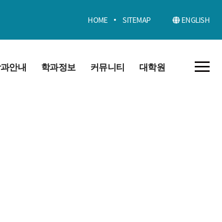
HOME
SITEMAP
ENGLISH
학과안내
학과정보
커뮤니티
대학원
학과 소개
교육과정
공지사항
대학원소개
적 및 인재
졸업요건
취업정보
교육과정
학사일정
동아리
공지사항
그램 학습성
포토갤러리
후 진로
학과 동영상