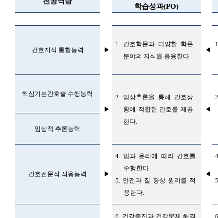
전공역량
학습성과
(PO)
1.
간호학문과 다양한 학문
간호지식 통합능력
▶
◀
분야의 지식을 응용한다
.
핵심기본간호술 수행능력
2.
임상추론을 통해 간호상
▶
황에 적합한 간호를 제공
◀
한다
.
임상적 추론능력
4.
법과 윤리에 따라 간호를
수행한다
.
간호전문직 적응능력
▶
◀
5.
안전과 질 향상 원리를 적
용한다
.
6.
건강증진과 건강문제 해결