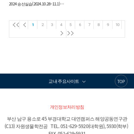
2024 승선실습(2024.10.28~11.1)_제주
첫
첫
1
2
3
4
5
6
7
8
9
10
페
페
첫
첫
이
이
페
페
지
지
이
이
지
지
교내 주요사이트
TOP
개인정보처리방침
부산 남구 용소로 45 부경대학교 대연캠퍼스 해양공동연구관
(C13) 자원생물학전공   TEL. 051-629-5920(대학원), 5930(학부)  
FAX. 051-629-5931