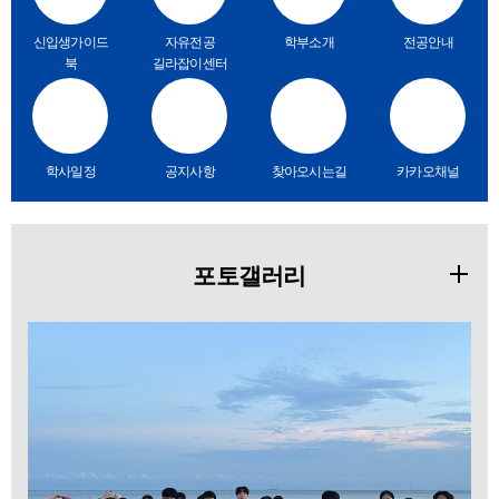
신입생가이드
자유전공
학부소개
전공안내
북
길라잡이센터
학사일정
공지사항
찾아오시는길
카카오채널
포토갤러리