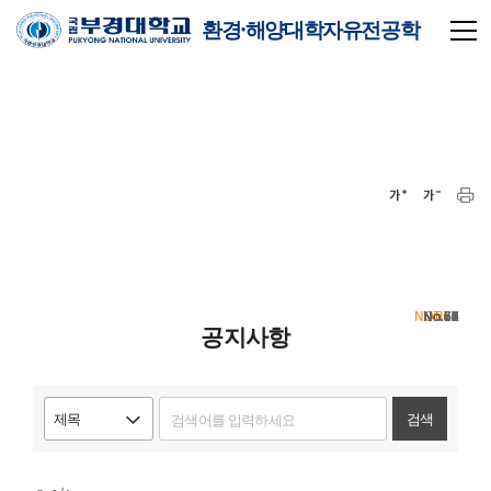
환경·해양대학자유전공학
부
NOTICE
75
74
73
72
71
70
69
68
67
66
65
64
63
62
61
60
59
58
57
56
공지사항
검색