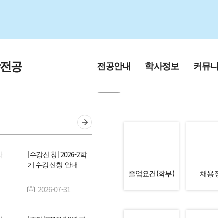
학전공
전공안내
학사정보
커뮤
교육목적 및 인재
학부
공지사항
상
대학원
공지사항(대
학과연혁
과
[수강신청] 2026-2학
학사일정(새창)
홍보게시판
기 수강신청 안내
교수진소개
졸업요건(학부)
채용
전
입학안내
채용정보
2026-07-31
전공소개 영상
학생회 소개