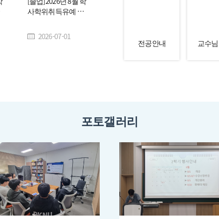
학
[졸업]2026년 8월 학
안
사학위취득유예 및
조기졸업 신청 안내
2026-07-01
전공안내
교수님
포토갤러리