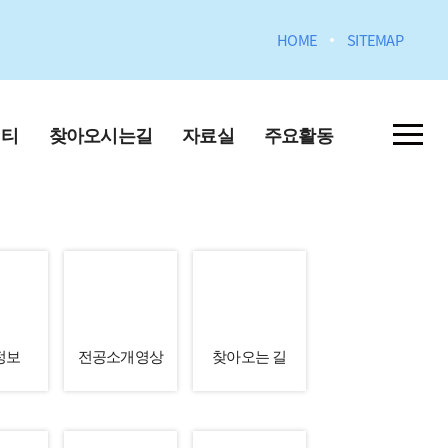
HOME
SITEMAP
니티
찾아오시는길
자료실
주요활동
포토갤러리
학원)
정보
전공소개영상
찾아오는 길