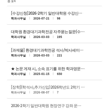
총
1
/4
[수강신청]2026-2학기 일반대학원 수강신청 안내
학과사무실
2026-07-21
98
대학원 환경대기과학전공 자주묻는질문(수료요건,전공필수,학점인정,이수학기)
학과사무실
2026-03-03
195
[과제물] 환경대기과학전공 석사/박사세미나 과제물 제출 서식
학과사무실
2026-03-03
221
★ 논문 게재 시, 소속 표기를 위한 학과영문명 안내
학과사무실
2025-01-15
650
[장학](학석사,추가신입)2026학년도 2학기 연구조교/수업조교 추천서 제출 안내
학과사무실
2026-08-07
7
2026-2학기 일반대학원 현장연구 강좌 운영 계획 안내