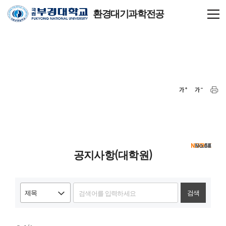
환경대기과학전공
NOTICE
NOTICE
NOTICE
NOTICE
65
64
63
62
61
60
59
58
57
56
55
54
53
52
51
50
49
48
47
46
공지사항(대학원)
검색