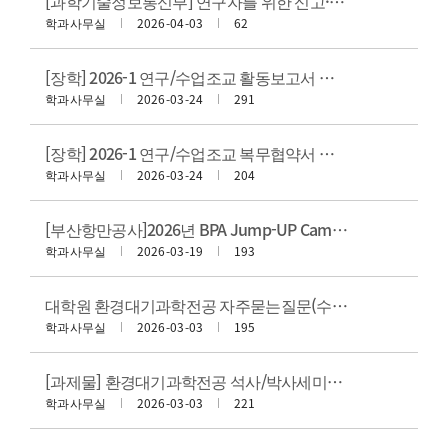
[과학기술정보통신부] 연구자를 위한 신고·보상 제도 안내
학과사무실
2026-04-03
62
[장학] 2026-1 연구/수업조교 활동보고서 및 미취업증빙서류 제출 안내
학과사무실
2026-03-24
291
[장학] 2026-1 연구/수업조교 복무협약서 및 활동계획서 제출 안내
학과사무실
2026-03-24
204
[부산항만공사]2026년 BPA Jump-UP Campus 프로그램 운영 알림
학과사무실
2026-03-19
193
대학원 환경대기과학전공 자주묻는질문(수료요건,전공필수,학점인정,이수학기)
학과사무실
2026-03-03
195
[과제물] 환경대기과학전공 석사/박사세미나 과제물 제출 서식
학과사무실
2026-03-03
221