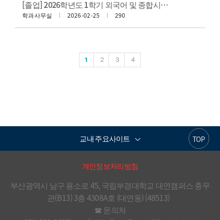
[졸업] 2026학년도 1학기 외국어 및 종합시험 실시안내
학과사무실
2026-02-25
290
1
2
3
4
교내 주요사이트
TOP
개인정보처리방침
부산광역시 남구 용소로 45, 국립부경대학교 대연캠퍼스 충무
관(B13) 3층 4308A호 (대연동) (48513)  

☎ 문의처
