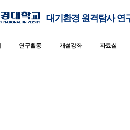
대기환경 원격탐사 연구실
개
연구활동
개설강좌
자료실
강의분야
강의시간표
강의자료
Q
포
연구분야
과제물제출
연구자료
수행과제
관련사이트
주요논문
관련기사
구성원소개